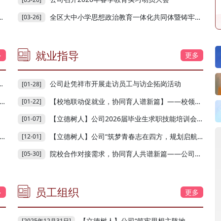
全区大中小学思想政治教育一体化共同体暨铸牢中华民族...
[03-26]
就业指导
多
更多
公司赴凭祥市开展走访员工与访企拓岗活动
[01-28]
【校地联动促就业，协同育人谱新篇】——校领导带队赴南宁市教育局开展访企拓岗座谈交流活动
[01-22]
【立德树人】公司2026届毕业生求职技能培训会顺利开展
[01-07]
【立德树人】公司“筑梦青春志在四方，规划启航职引未来”职业生涯规划大赛院级初赛顺利开展
[12-01]
院校合作对接需求，协同育人共谱新篇——公司到玉林职业技术公司开展“访企拓岗促就业”专项行动
[05-30]
员工组织
多
更多
【立德树人】公司“筑牢思想主阵地，护航青春启新程”下班党员讲团课活动圆满举行
[2025年12月31日]