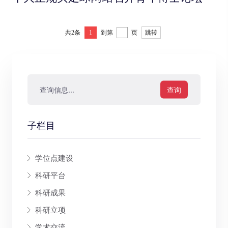
共2条
1
到第
页
跳转
查询
子栏目
学位点建设
科研平台
科研成果
科研立项
学术交流