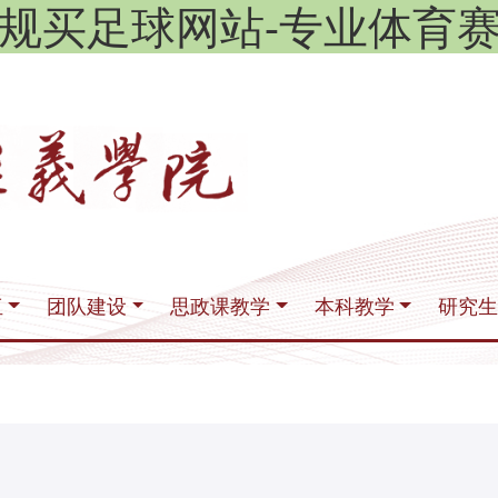
规买足球网站-专业体育
伍
团队建设
思政课教学
本科教学
研究