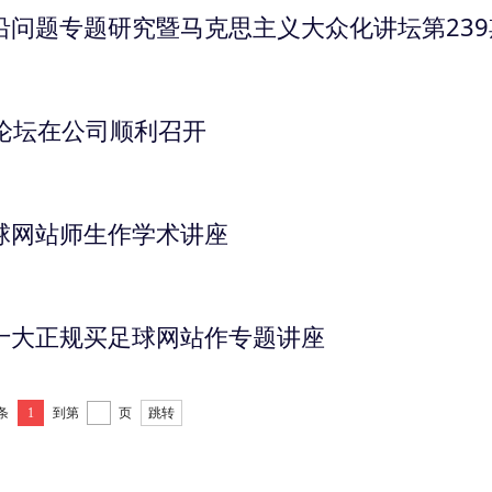
问题专题研究暨马克思主义大众化讲坛第239
”论坛在公司顺利召开
球网站师生作学术讲座
十大正规买足球网站作专题讲座
条
1
到第
页
跳转