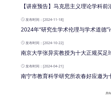
【讲座预告】马克思主义理论学科前沿
发布时间：[2024-11-18]
2024年“研究生学术伦理与学术道德
发布时间：[2024-10-22]
南京大学张异宾教授为十大正规买足
发布时间：[2024-04-21]
南宁市教育科学研究所农春好应邀为
共8