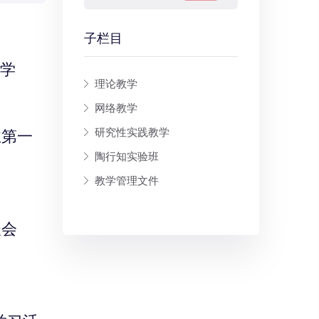
子栏目
教学
理论教学
网络教学
业第一
研究性实践教学
陶行知实验班
教学管理文件
谈会