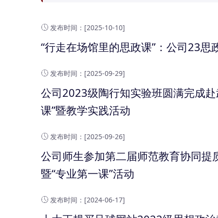
发布时间：[2025-10-10]
“行走在场馆里的思政课”：公司23
发布时间：[2025-09-29]
公司2023级陶行知实验班圆满完成
课”暨教学实践活动
发布时间：[2025-09-26]
公司师生参加第二届师范教育协同提
暨“专业第一课”活动
发布时间：[2024-06-17]