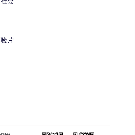
属社会
试验片
47号)