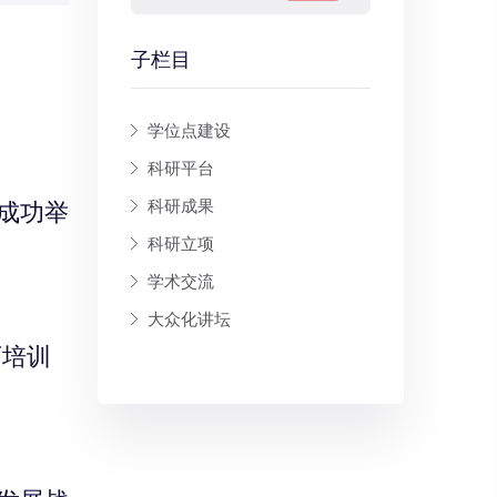
子栏目
学位点建设
科研平台
成功举
科研成果
科研立项
学术交流
大众化讲坛
师培训