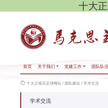
十大正
首页
关于我们
党建工作
团队队
十大正规买足球网站
/
团队建设
/
学术交流
学术交流