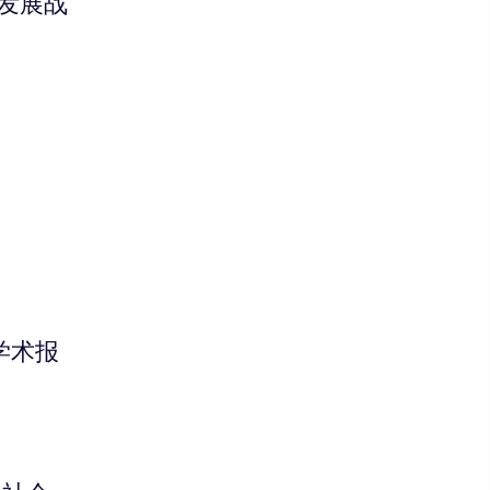
发展战
学术报