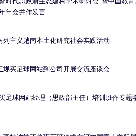
智时代思政新生态建构学术研讨会”暨中国教育
5年年会并作发言
马列主义越南本土化研究社会实践活动
正规买足球网站到公司开展交流座谈会
规买足球网站经理（思政部主任）培训班作专题