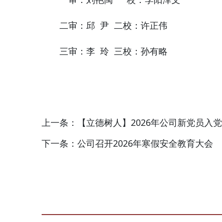
二审：邱 尹 二校：许正伟
三审：李 玲 三校：孙有略
上一条：
【立德树人】2026年公司新党员入
下一条：
公司召开2026年寒假安全教育大会