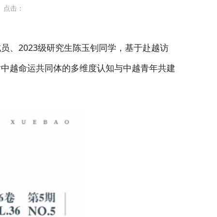
点击：
员、2023级研究生陈玉钊同学，基于赴越访
对中越命运共同体的多维度认知与中越青年共建