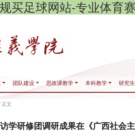
规买足球网站-专业体育
伍
团队建设
思政课教学
本科教学
研究
/ 正文
访学研修团调研成果在《广西社会主