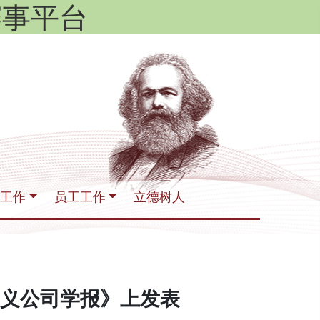
赛事平台
生工作
员工工作
立德树人
义公司学报》上发表