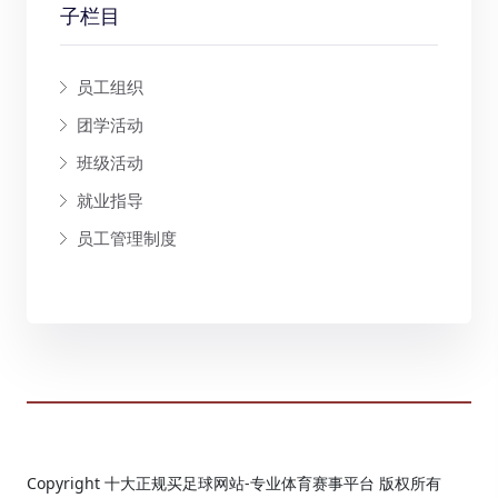
子栏目
员工组织
团学活动
班级活动
就业指导
员工管理制度
Copyright 十大正规买足球网站-专业体育赛事平台 版权所有