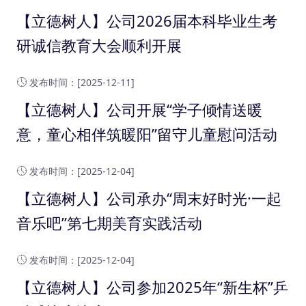
【立德树人】公司2026届本科毕业生考
研诚信教育大会顺利开展
发布时间：[2025-12-11]
【立德树人】公司开展“学子倾情送暖
意，童心相伴筑暖阳”留守儿童慰问活动
发布时间：[2025-12-04]
【立德树人】公司承办“周末好时光·一起
音乐吧”第七期美育实践活动
发布时间：[2025-12-04]
【立德树人】公司参加2025年“新生杯”乒