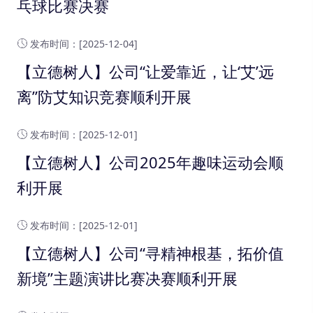
乓球比赛决赛
发布时间：[2025-12-04]
【立德树人】公司“让爱靠近，让‘艾’远
离”防艾知识竞赛顺利开展
发布时间：[2025-12-01]
【立德树人】公司2025年趣味运动会顺
利开展
发布时间：[2025-12-01]
【立德树人】公司“寻精神根基，拓价值
新境”主题演讲比赛决赛顺利开展